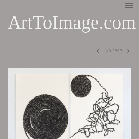
ArtToImage.com
140
/
202