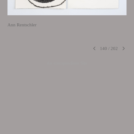
Ann Rentschler
140
/
202
An icompendium Site