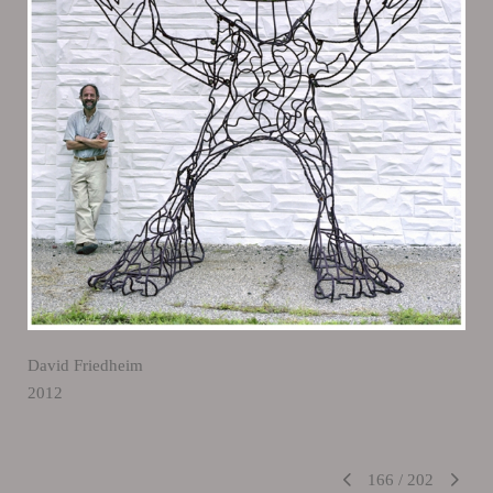
David Friedheim
2012
166
/
202