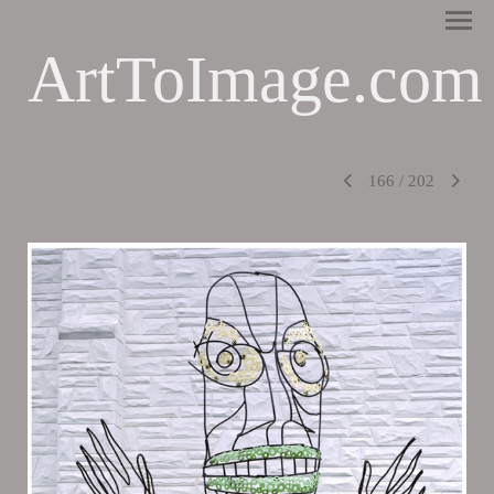
ArtToImage.com
166
/
202