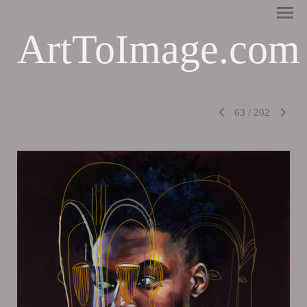
ArtToImage.com
63
/
202