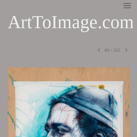
ArtToImage.com
80
/
202